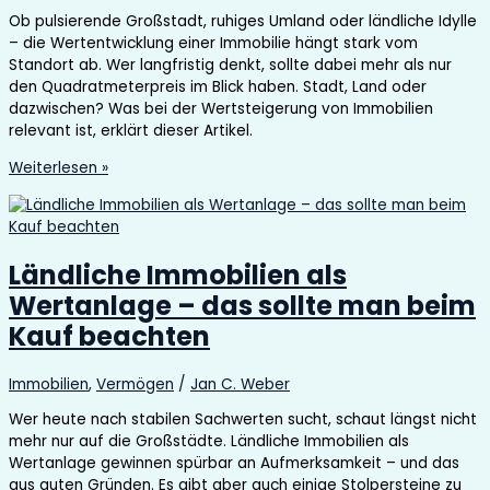
Ob pulsierende Großstadt, ruhiges Umland oder ländliche Idylle
– die Wertentwicklung einer Immobilie hängt stark vom
Standort ab. Wer langfristig denkt, sollte dabei mehr als nur
den Quadratmeterpreis im Blick haben. Stadt, Land oder
dazwischen? Was bei der Wertsteigerung von Immobilien
relevant ist, erklärt dieser Artikel.
Stadt,
Weiterlesen »
Land
oder
dazwischen?
Was
Ländliche Immobilien als
bei
Wertanlage – das sollte man beim
der
Wertsteigerung
Kauf beachten
von
Immobilien
Immobilien
,
Vermögen
/
Jan C. Weber
relevant
ist
Wer heute nach stabilen Sachwerten sucht, schaut längst nicht
mehr nur auf die Großstädte. Ländliche Immobilien als
Wertanlage gewinnen spürbar an Aufmerksamkeit – und das
aus guten Gründen. Es gibt aber auch einige Stolpersteine zu