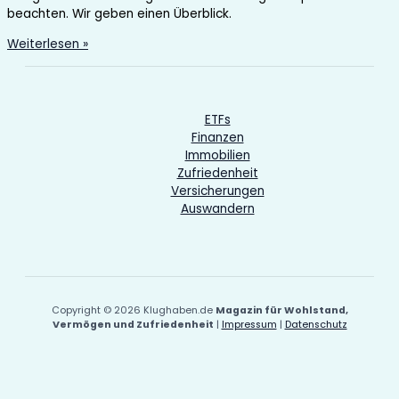
beachten. Wir geben einen Überblick.
Ländliche
Weiterlesen »
Immobilien
als
Wertanlage
–
ETFs
das
Finanzen
sollte
Immobilien
man
Zufriedenheit
beim
Versicherungen
Kauf
Auswandern
beachten
Copyright © 2026 Klughaben.de
Magazin für Wohlstand,
Vermögen und Zufriedenheit
|
Impressum
|
Datenschutz